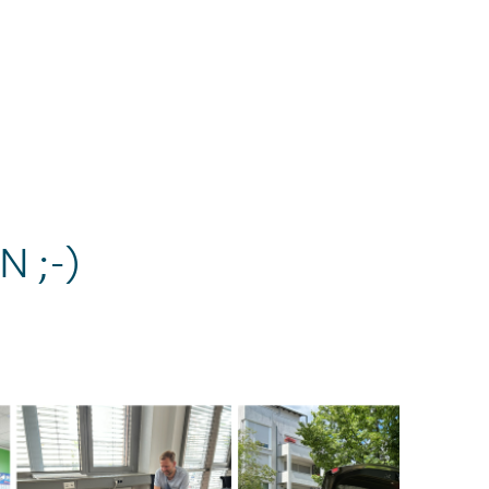
 ;-)
he_Juli 2026