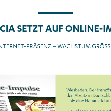
CIA SETZT AUF ONLINE-I
NTERNET-PRÄSENZ – WACHSTUM GRÖSS
News_Presse_Frankfurter Rundschau_
Wiesbaden. Der französ
den Absatz in Deutschla
Linie eine Neuausricht