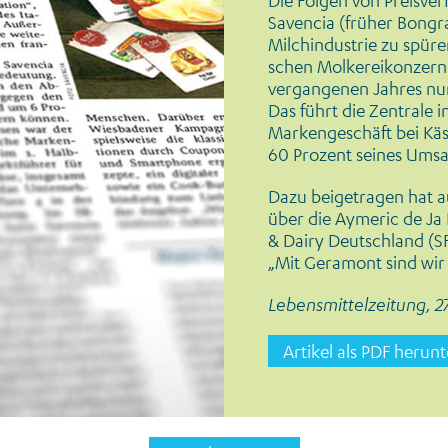
Die Folgen von Preisve
Savencia (früher Bongra
Milchindustrie zu spüre
schen Molkereikonzern
vergangenen Jah­res nur
Das führt die Zentrale in
Markenge­schäft bei Kä
60 Prozent seines Umsat
Dazu beigetragen hat au
über die Ayme­ric de Ja
& Dairy Deutschland (S
„Mit Geramont sind wir 
Lebensmittelzeitung, 27
Artikel als PDF herun