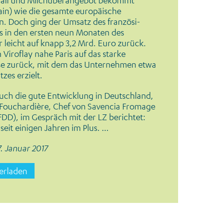
rfall und Milchüberangebot bekommt
in) wie die gesamte eu­ropäische
n. Doch ging der Umsatz des französi­
s in den ersten neun Monaten des
 leicht auf knapp 3,2 Mrd. Eu­ro zurück.
 Viro­flay nahe Paris auf das starke
se zu­rück, mit dem das Unternehmen etwa
zes erzielt.
ch die gute Ent­wicklung in Deutsch­land,
 Fouchar­dière, Chef von Savencia Fromage
FDD), im Gespräch mit der LZ berichtet:
seit einigen Jahren im Plus. …
. Januar 2017
terladen