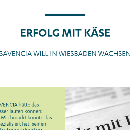
ERFOLG MIT KÄSE
SAVENCIA WILL IN WIESBADEN WACHSE
News_Presse_Frankfurter Rundschau_
SAVENCIA hätte das
esser laufen können:
m Milchmarkt konnte das
ialisiert hat, seinen