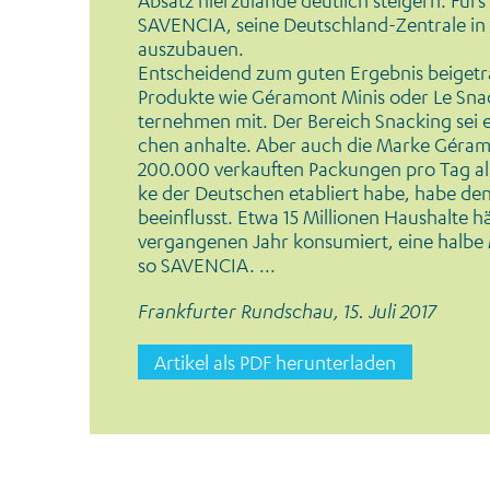
Absatz hierzulande deutlich steigern. Fürs
SAVENCIA, seine Deutschland-Zentrale in
auszubauen.
Entscheidend zum guten Er­gebnis beigetra
Produkte wie Géramont Mi­nis oder Le Snac
ternehmen mit. Der Bereich Snacking sei 
chen anhalte. Aber auch die Mar­ke Géramo
200.000 verkauften Packungen pro Tag al
ke der Deutschen etabliert habe, habe den
beeinflusst. Etwa 15 Millionen Haus­halte 
vergangenen Jahr konsumiert, eine halbe M
so SAVENCIA. ...
Frankfurter Rundschau, 15. Juli 2017
Artikel als PDF herunterladen