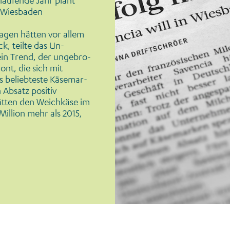
 laufende Jahr plant
 Wiesba­den
gen hätten vor al­lem
k, teilte das Un­
ein Trend, der ungebro­
nt, die sich mit
s beliebteste Käsemar­
 Absatz positiv
hätten den Weichkäse im
illion mehr als 2015,