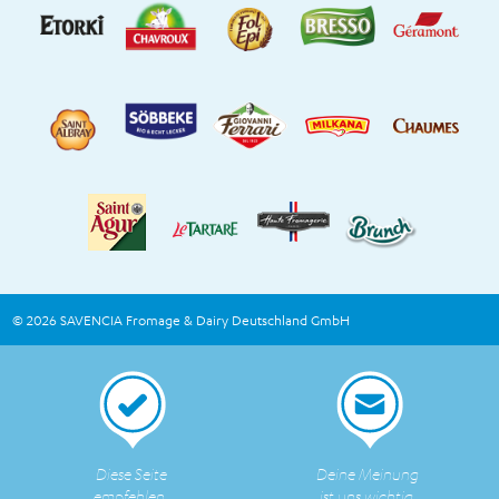
© 2026 SAVENCIA Fromage & Dairy Deutschland GmbH
Diese Seite
Deine Meinung
empfehlen.
ist uns wichtig.