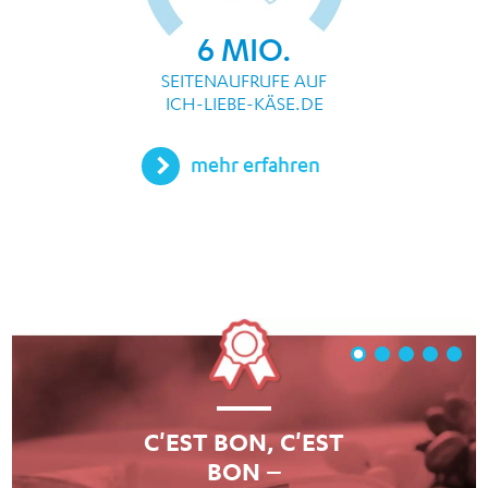
6
MIO.
SEITENAUFRUFE AUF
ICH-LIEBE-KÄSE.DE
mehr erfahren
C'EST BON, C'EST
BON –