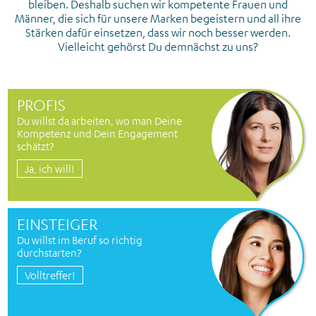
bleiben. Deshalb suchen wir kompetente Frauen und
Männer, die sich für unsere Marken begeistern und all ihre
Stärken dafür einsetzen, dass wir noch besser werden.
Vielleicht gehörst Du demnächst zu uns?
PROFIS
Du willst da arbeiten, wo man Deine
Kompetenz und Dein Engagement
schätzt?
Ja, ich will!
EINSTEIGER
Du willst im Beruf so richtig
durchstarten?
Volltreffer!