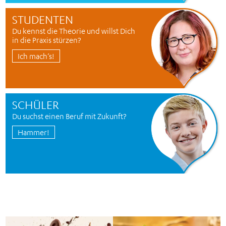
STUDENTEN
Du kennst die Theorie und willst Dich
in die Praxis stürzen?
Ich mach’s!
SCHÜLER
Du suchst einen Beruf mit Zukunft?
Hammer!