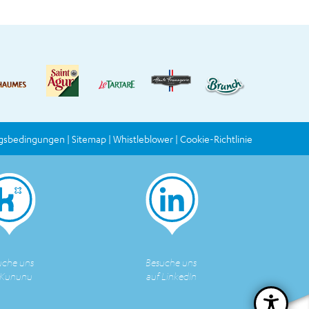
gsbedingungen
Sitemap
Whistleblower
Cookie-Richtlinie
uche uns
Besuche uns
 Kununu
auf LinkedIn