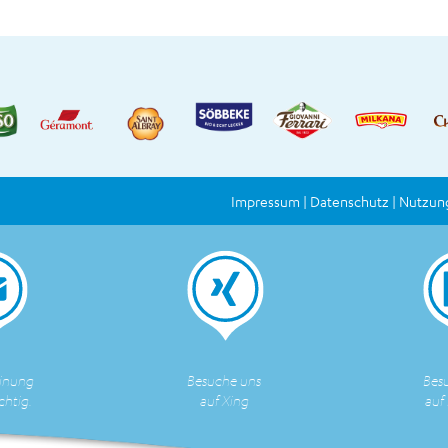
Impressum
Datenschutz
Nutzun
inung
Besuche uns
Bes
chtig.
auf Xing
auf