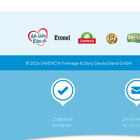
© 2026 SAVENCIA Fromage & Dairy Deutschland GmbH
Diese Seite
Deine Me
empfehlen.
ist uns wi