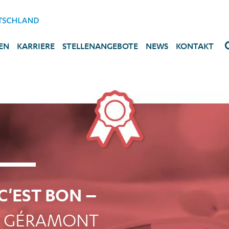
EN
KARRIERE
STELLENANGEBOTE
NEWS
KONTAKT
C'EST BON –
 GÉRAMONT