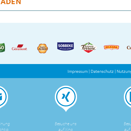
BADEN
Impressum
Datenschutz
Nutzun
inung
Besuche uns
Bes
chtig.
auf Xing
auf