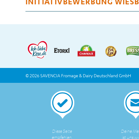
INITIATIVBEWERBUNG WIES
© 2026 SAVENCIA Fromage & Dairy Deutschland GmbH
Diese Seite
Deine Me
empfehlen.
ist uns wi