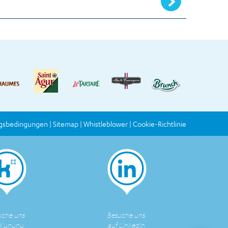
gsbedingungen
Sitemap
Whistleblower
Cookie-Richtlinie
uche uns
Besuche uns
 Kununu
auf LinkedIn