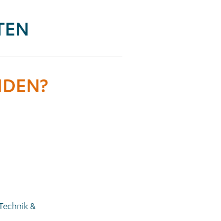
TEN
NDEN?
 Technik &