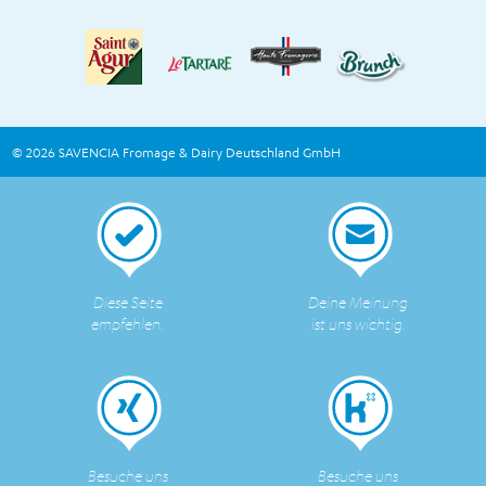
© 2026 SAVENCIA Fromage & Dairy Deutschland GmbH
Diese Seite
Deine Meinung
empfehlen.
ist uns wichtig.
Besuche uns
Besuche uns