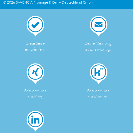
© 2026 SAVENCIA Fromage & Dairy Deutschland GmbH
Diese Seite
Deine Meinung
empfehlen.
ist uns wichtig.
Besuche uns
Besuche uns
auf Xing
auf Kununu