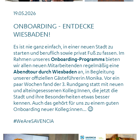
19.05.2026
ONBOARDING - ENTDECKE
WIESBADEN!
Es ist nie ganz einfach, in einer neuen Stadt zu
starten und beruflich sowie privat Fuß zu fassen. Im
Rahmen unseres
Onboarding-Programms
bieten
wir allen neuen Mitarbeitenden regelmäßig eine
Abendtour durch Wiesbaden
an, in Begleitung
unserer offiziellen Gästeführerin Monika. Vor ein
paar Wochen fand der 3. Rundgang statt mit neuen
und alteingesessenen Kolleg:Innen, die jetzt die
Stadt und ihre Besonderheiten etwas besser
kennen. Auch das gehört für uns zu einem guten
Onboarding neuer Kolleg:innen… 😉
#WeAreSAVENCIA
News_Messe_Internorga Food Service_April 2026