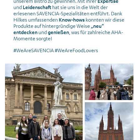
unserem Bistro zu gewinnen. Mit ihrer
Expertise
und
Leidenschaft
hat sie uns in die Welt der
erlesenen SAVENCIA-Spezialitäten entführt. Dank
Hilkes umfassenden
Know-hows
konnten wir diese
Produkte auf hintergründige Weise
„neu“
entdecken
und
genießen
, was für zahlreiche AHA-
Momente sorgte!
#WeAreSAVENCIA #WeAreFoodLovers
News_Onboarding_Stadttour Wiesbaden_Mai 2026