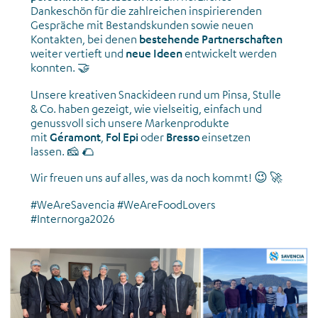
Dankeschön für die zahlreichen inspirierenden
Gespräche mit Bestandskunden sowie neuen
Kontakten, bei denen
bestehende Partnerschaften
weiter vertieft und
neue Ideen
entwickelt werden
konnten. 🤝
Unsere kreativen Snackideen rund um Pinsa, Stulle
& Co. haben gezeigt, wie vielseitig, einfach und
genussvoll sich unsere Markenprodukte
mit
Géramont
,
Fol Epi
oder
Bresso
einsetzen
lassen. 🧀 🌮
Wir freuen uns auf alles, was da noch kommt! 😉 🚀
#WeAreSavencia #WeAreFoodLovers
#Internorga2026
News_Weiterbildung_Talent-Compass_März 2026