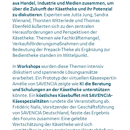
aus Handel, Industrie und Medien zusammen, um
über die Zukunft der Käsetheke und ihr Potenzial
zu diskutieren
. Experten wie Jutta Jung, Sandra
Wienand, Thorsten Witteriede und Thomas
Ebenfeld äußerten sich zu den zentralen
Herausforderungen und Perspektiven der
Käsetheke. Themen wie Fachkräftemangel,
Verkaufsförderungsmaßnahmen und die
Bedeutung der Prepack-Theke als Ergänzung zur
Bedientheke standen im Mittelpunkt.
In
Workshops
wurden diese Themen intensiv
diskutiert und spannende Lösungsansätze
erarbeitet. Ein Prototyp der virtuellen Käseexpertin
Amélie von SAVENCIA zeigte wie
KI die Beratung
und Schulungen an der Käsetheke unterstützen
könnte. Ein
köstliches Käsebuffet mit SAVENCIA-
Käsespezialitäten
rundete die Veranstaltung ab.
Frédéric Nalis, Vorsitzender der Geschäftsführung
von SAVENCIA Deutschland, fasste das Ergebnis
des Forums zusammen: Eine gelebte
Wertschätzung der Käsetheke wird sich
unmittelbar in einer gesteigerten Wertschöpfung