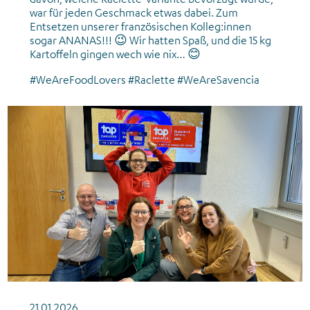
war für jeden Geschmack etwas dabei. Zum
Entsetzen unserer französischen Kolleg:innen
sogar ANANAS!!! 😉 Wir hatten Spaß, und die 15 kg
Kartoffeln gingen wech wie nix… 😊
#WeAreFoodLovers #Raclette #WeAreSavencia
News_Employer Branding_Top Employer 2026
21.01.2026