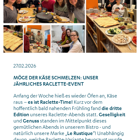
27.02.2026
MÖGE DER KÄSE SCHMELZEN: UNSER
JÄHRLICHES RACLETTE-EVENT
Anfang der Woche hieß es wieder Öfen an, Käse
raus –
es ist Raclette-Time!
Kurz vor dem
hoffentlich bald nahenden Frühling fand
die dritte
Edition
unseres Raclette-Abends statt.
Geselligkeit
und
Genuss
standen im Mittelpunkt dieses
gemütlichen Abends in unserem Bistro - und
natürlich unsere Marke „
Le Rustique
“! Unabhängig
davon, welche Raclette-Variante bevorzugt wurde,