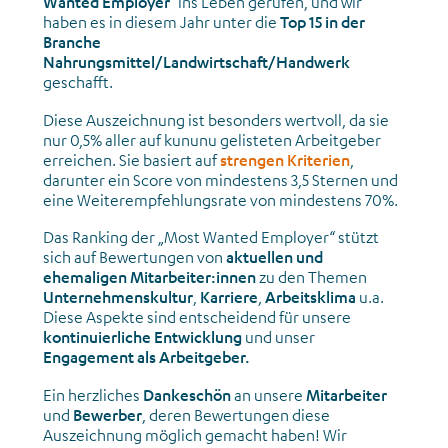
Wanted Employer
" ins Leben gerufen, und wir
haben es in diesem Jahr unter die
Top 15 in der
Branche
Nahrungsmittel/Landwirtschaft/Handwerk
geschafft.
Diese Auszeichnung ist besonders wertvoll, da sie
nur 0,5% aller auf kununu gelisteten Arbeitgeber
erreichen. Sie basiert auf
strengen Kriterien
,
darunter ein Score von mindestens 3,5 Sternen und
eine Weiterempfehlungsrate von mindestens 70%.
Das Ranking der „Most Wanted Employer“ stützt
sich auf Bewertungen von
aktuellen und
ehemaligen Mitarbeiter:innen
zu den Themen
Unternehmenskultur
,
Karriere
,
Arbeitsklima
u.a.
Diese Aspekte sind entscheidend für unsere
kontinuierliche Entwicklung
und unser
Engagement als Arbeitgeber.
Ein herzliches
Dankeschön
an unsere
Mitarbeiter
und
Bewerber
, deren Bewertungen diese
Auszeichnung möglich gemacht haben! Wir