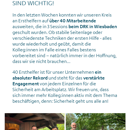
SIND WICHTIG!
In den letzten Wochen konnten wir unseren Kreis
an Ersthelfern auf
über 40 Mitarbeitende
ausweiten, die in 3 Sessions
beim DRK in Wiesbaden
geschult wurden. Ob stabile Seitenlage oder
verschiedenste Techniken der ersten Hilfe - alles
wurde wiederholt und geübt, damit die
Kolleg:innen im Falle eines Falles bestens
vorbereitet sind – natürlich immer in der Hoffnung,
dass wir sie nicht brauchen…
40 Ersthelfer ist für unser Unternehmen
ein
absoluter Rekord
und steht für das
verstärkte
Engagement
von jedem Einzelnen für die
Sicherheit am Arbeitsplatz. Wir freuen uns, dass
sich immer mehr Kolleg:innen aktiv mit dem Thema
beschäftigen, denn: Sicherheit geht uns alle an!
News_Gemeinsame Aktivitäten_Picknick_September 2025