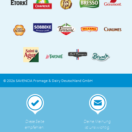
© 2026 SAVENCIA Fromage & Dairy Deutschland GmbH
Diese Seite
Deine Meinung
empfehlen.
ist uns wichtig.