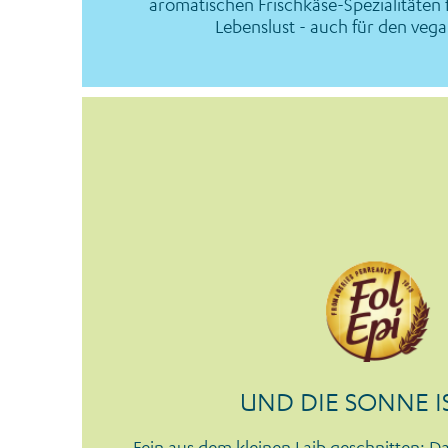
aromatischen Frischkäse-Spezialitäten 
Lebenslust - auch für den veg
UND DIE SONNE I
Fein aus dem kleinen Laib geschnitten: Da