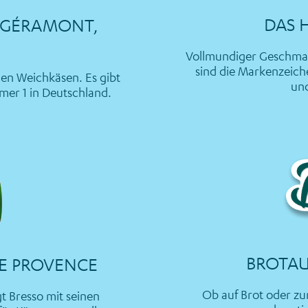
DAS 
– GÉRAMONT,
!
Vollmundiger Geschmac
sind die Markenzeiche
den Weichkäsen. Es gibt
und
mmer 1 in Deutschland.
BROTAU
E PROVENCE
Ob auf Brot oder zu
t Bresso mit seinen