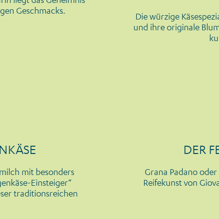
tigen Geschmacks.
Die würzige Käsespezi
und ihre originale Bl
ku
ENKÄSE
DER F
nmilch mit besonders
Grana Padano oder 
genkäse-Einsteiger“
Reifekunst von Giova
er traditionsreichen