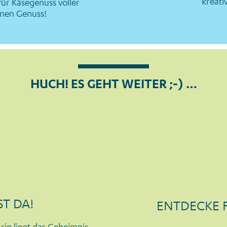
kreati
für Käsegenuss voller
anen Genuss!
HUCH! ES GEHT WEITER ;-) …
ST DA!
ENTDECKE 
rin liegt das Geheimnis